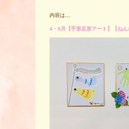
内容は…
4・5月
【手形足形アート】【ねん