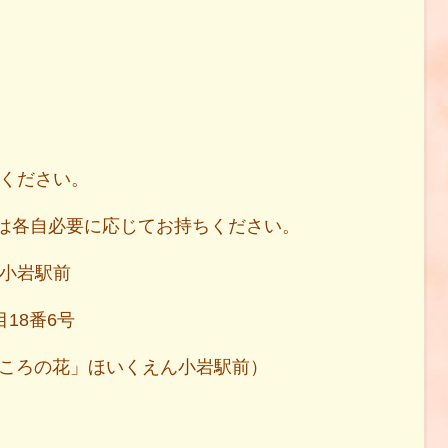
ちください。
各自必要に応じてお持ちください。
ん小岩駅前
18番6号
（「こころの花」ほいくえん小岩駅前）